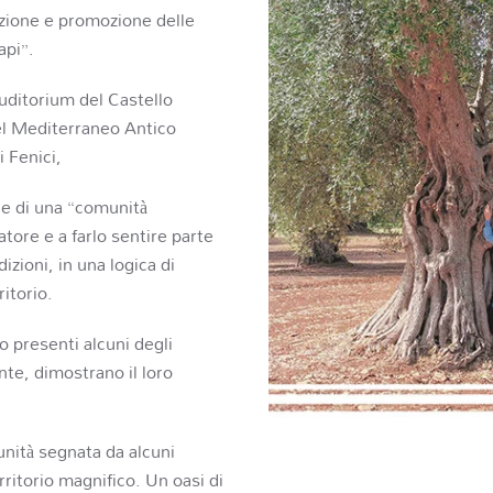
azione e promozione delle
api”.
uditorium del Castello
l Mediterraneo Antico
 Fenici,
ne di una “comunità
atore e a farlo sentire parte
izioni, in una logica di
ritorio.
o presenti alcuni degli
te, dimostrano il loro
unità segnata da alcuni
rritorio magnifico. Un oasi di